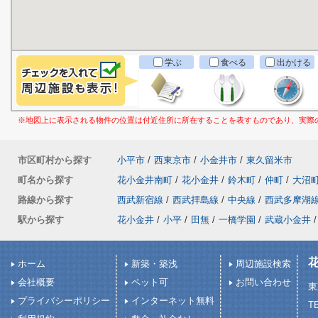
学ぶ
食べる
出かける
※地図上に表示される物件の位置は付近住所に所在することを表すものであり、実際
市区町村から探す
小平市
/
西東京市
/
小金井市
/
東久留米市
町名から探す
花小金井南町
/
花小金井
/
鈴木町
/
仲町
/
大沼
路線から探す
西武新宿線
/
西武拝島線
/
中央線
/
西武多摩湖
駅から探す
花小金井
/
小平
/
田無
/
一橋学園
/
武蔵小金井
/
ホーム
新築・築浅
周辺施設検索
会社概要
ペット可
お問い合わせ
東
プライバシーポリシー
インターネット無料
TE