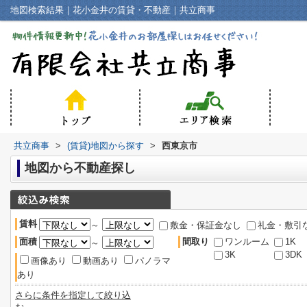
地図検索結果｜花小金井の賃貸・不動産｜共立商事
共立商事
>
(賃貸)地図から探す
>
西東京市
地図から不動産探し
賃料
～
敷金・保証金なし
礼金・敷引
面積
間取り
ワンルーム
1K
～
3K
3DK
画像あり
動画あり
パノラマ
あり
さらに条件を指定して絞り込