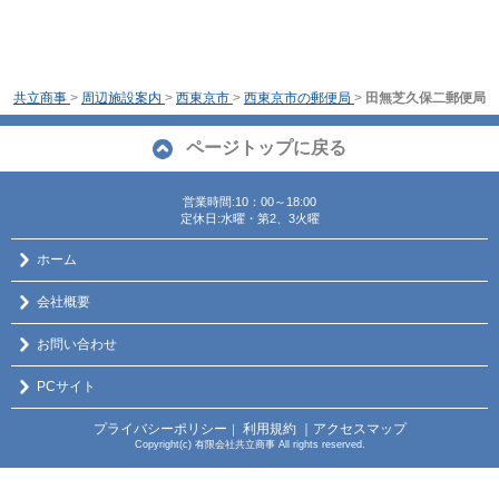
共立商事
>
周辺施設案内
>
西東京市
>
西東京市の郵便局
>
田無芝久保二郵便局
ページトップに戻る
営業時間:10：00～18:00
定休日:水曜・第2、3火曜
ホーム
会社概要
お問い合わせ
PCサイト
プライバシーポリシー
利用規約
｜アクセスマップ
｜
Copyright(c) 有限会社共立商事 All rights reserved.