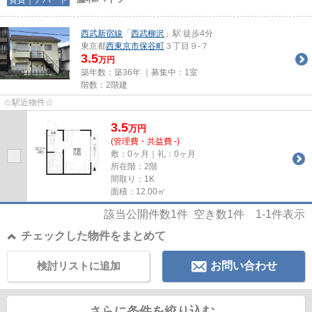
西武新宿線
「
西武柳沢
」駅 徒歩4分
東京都
西東京市
保谷町
３丁目９-７
3.5
万円
築年数：築36年 ｜募集中：
1室
階数：2階建
☆駅近物件☆
3.5
万
円
(管理費・共益費 -)
敷：0ヶ月｜礼：0ヶ月
所在階：2階
間取り：1K
面積：12.00㎡
該当公開件数
1
件 空き数
1
件
1-1
件表示
チェックした物件をまとめて
検討リストに追加
お問い合わせ
さらに条件を絞り込む