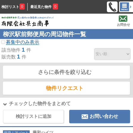
0
0
検討リスト
最近見た物件
お問合せ
柳沢駅前郵便局の周辺物件一覧
募集中のみ表示
1
該当物件
件
1
販売数
件
さらに条件を絞り込む
物件リクエスト
チェックした物件をまとめて
検討リストに追加
お問い合わせ
藤和ハイツ
賃貸｜アパート