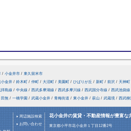
市
/
小金井市
/
東久留米市
花小金井
/
鈴木町
/
仲町
/
大沼町
/
美園町
/
ひばりが丘
/
新町
/
前沢
/
天神町
武拝島線
/
中央線
/
西武多摩湖線
/
西武多摩川線
/
西武国分寺線
/
西武池袋線
田無
/
一橋学園
/
武蔵小金井
/
青梅街道
/
東小金井
/
萩山
/
武蔵境
/
西武柳
花小金井の賃貸・不動産情報が豊富な
周辺施設検索
お問い合わせ
東京都小平市花小金井１丁目12番2号