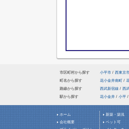
市区町村から探す
小平市
/
西東京
町名から探す
花小金井南町
/
路線から探す
西武新宿線
/
西
駅から探す
花小金井
/
小平
/
ホーム
新築・築浅
会社概要
ペット可