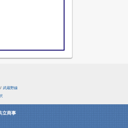
/
武蔵野線
沢
共立商事