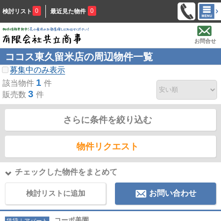
0
0
検討リスト
最近見た物件
お問合せ
ココス東久留米店の周辺物件一覧
募集中のみ表示
1
該当物件
件
3
販売数
件
さらに条件を絞り込む
物件リクエスト
チェックした物件をまとめて
検討リストに追加
お問い合わせ
コーポ美園
賃貸｜アパート