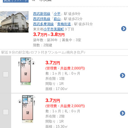
西武新宿線
「
小平
」駅 徒歩9分
西武拝島線
「
萩山
」駅 徒歩21分
西武多摩湖線
「
青梅街道
」駅 徒歩31分
東京都
小平市
美園町
３丁目
3.7
3.8
万円～
万円
築年数：築36年 ｜募集中：
3室
階数：2階建
駅近９分の好立地♪ロフト付きワンルーム♪南向き住戸♪
3.7
万
円
(管理費・共益費 2,000円)
敷：1ヶ月｜礼：0ヶ月
所在階：1階
間取り：1R
面積：17.00㎡
3.7
万
円
(管理費・共益費 2,000円)
敷：1ヶ月｜礼：0ヶ月
所在階：2階
間取り：1R
面積：15.30㎡