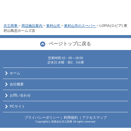
共立商事
>
周辺施設案内
>
東村山市
>
東村山市のスーパー
>
LOPIA(ロピア) 東
村山島忠ホームズ店
ページトップに戻る
営業時間:10：00～18:00
定休日:水曜・第2、3火曜
ホーム
会社概要
お問い合わせ
PCサイト
プライバシーポリシー
利用規約
｜アクセスマップ
｜
Copyright(c) 有限会社共立商事 All rights reserved.