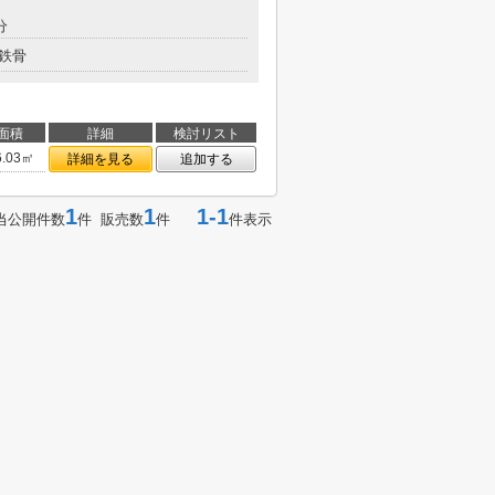
分
鉄骨
面積
詳細
検討リスト
6.03㎡
詳細を見る
追加する
1
1
1-1
当公開件数
件 販売数
件
件表示