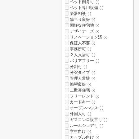
ペット飼育可
(-)
ペット専用設備
(-)
楽器相談
(-)
陽当り良好
(-)
閑静な住宅地
(-)
デザイナーズ
(-)
リノベーション済
(-)
保証人不要
(-)
事務所可
(-)
２人入居可
(-)
バリアフリー
(-)
分割可
(-)
分譲タイプ
(-)
管理人常駐
(-)
眺望良好
(-)
二世帯住宅
(-)
フリーレント
(-)
カードキー
(-)
オープンハウス
(-)
外国人可
(-)
ガスコンロ設置可
(-)
ルームシェア可
(-)
学生向け
(-)
カップル向け
(-)