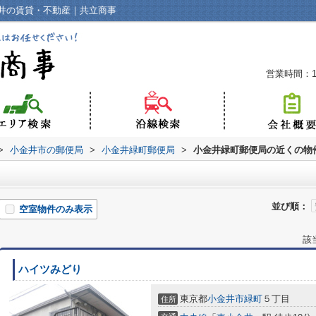
井の賃貸・不動産｜共立商事
営業時間：10
>
小金井市の郵便局
>
小金井緑町郵便局
>
小金井緑町郵便局の近くの物
並び順：
空室物件のみ表示
該
ハイツみどり
東京都
小金井市
緑町
５丁目
住所