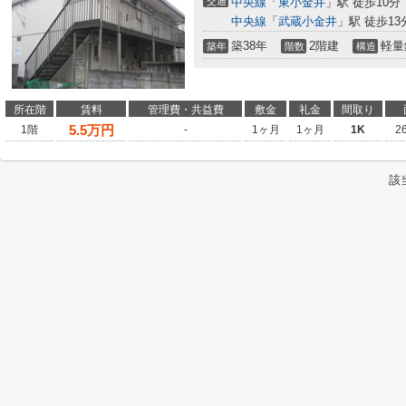
交通
中央線
「
東小金井
」駅 徒歩10分
中央線
「
武蔵小金井
」駅 徒歩13
築38年
2階建
軽量
築年
階数
構造
所在階
賃料
管理費・共益費
敷金
礼金
間取り
5.5
万円
1階
-
1ヶ月
1ヶ月
1K
2
該