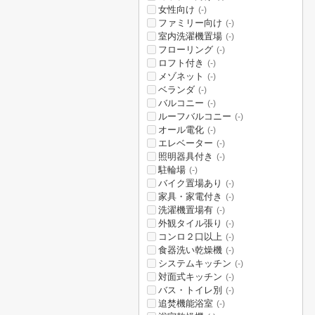
女性向け
(-)
ファミリー向け
(-)
室内洗濯機置場
(-)
フローリング
(-)
ロフト付き
(-)
メゾネット
(-)
ベランダ
(-)
バルコニー
(-)
ルーフバルコニー
(-)
オール電化
(-)
エレベーター
(-)
照明器具付き
(-)
駐輪場
(-)
バイク置場あり
(-)
家具・家電付き
(-)
洗濯機置場有
(-)
外観タイル張り
(-)
コンロ２口以上
(-)
食器洗い乾燥機
(-)
システムキッチン
(-)
対面式キッチン
(-)
バス・トイレ別
(-)
追焚機能浴室
(-)