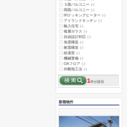
３面バルコニー
(-)
両面バルコニー
(-)
IHクッキングヒーター
(-)
アイランドキッチン
(-)
輸入住宅
(-)
複層ガラス
(-)
自由設計対応
(-)
免震構造
(-)
耐震構造
(-)
給湯室
(-)
機械警備
(-)
OAフロア
(-)
外断熱工法
(-)
1
件が該当
新着物件