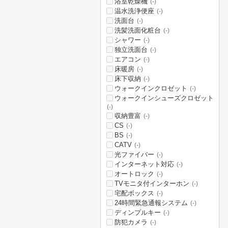
浴室乾燥機
(-)
温水洗浄便座
(-)
洗面台
(-)
洗髪洗面化粧台
(-)
シャワー
(-)
独立洗面台
(-)
エアコン
(-)
床暖房
(-)
床下収納
(-)
ウォークインクロゼット
(-)
ウォークインシューズクロゼット
(-)
収納豊富
(-)
CS
(-)
BS
(-)
CATV
(-)
光ファイバー
(-)
インターネット対応
(-)
オートロック
(-)
TVモニタ付インターホン
(-)
宅配ボックス
(-)
24時間緊急通報システム
(-)
ディンプルキー
(-)
防犯カメラ
(-)