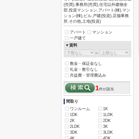
(売買),事務所(売買),住宅以外建物全
部,投資マンション,アパート(棟),マン
ション(棟),ビル,戸建(投資),店舗事務
所,その他,土地(投資)
アパート
マンション
一戸建て
▼賃料
～
敷金・保証金なし
礼金・敷引なし
共益費・管理費込み
1
件が該当
間取り
ワンルーム
1K
1DK
1LDK
2K
2DK
2LDK
3K
3DK
3LDK
4K
4DK