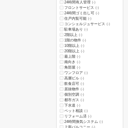
24時間有人管理
(-)
フロントサービス
(-)
24時間ゴミ出し可
(-)
住戸内覧可能
(-)
コンシェルジュサービス
(-)
駐車場あり
(-)
2階以上
(-)
1階の物件
(-)
10階以上
(-)
20階以上
(-)
最上階
(-)
南向き
(-)
角部屋
(-)
ワンフロア
(-)
高層ビル
(-)
飲食店可
(-)
居抜物件
(-)
個別空調
(-)
都市ガス
(-)
下水道
(-)
ペット相談
(-)
リフォーム済
(-)
24時間換気システム
(-)
２面バルコニー
(-)