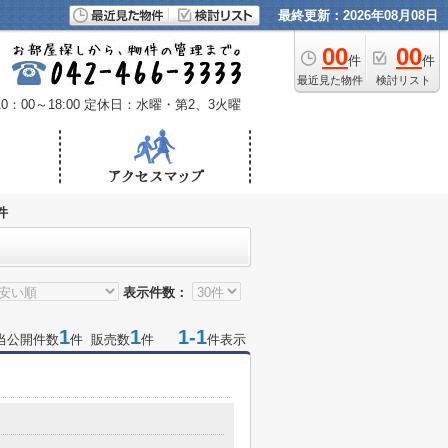
最終更新：2026年08月08日
00
00
件
件
最近見た物件
検討リスト
：00～18:00
定休日：水曜・第2、3火曜
件
表示件数：
1
1
1-1
当公開件数
件 販売数
件
件表示