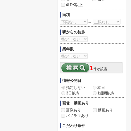
4LDK以上
面積
～
駅からの徒歩
築年数
1
件が該当
情報公開日
指定しない
本日
3日以内
1週間以内
画像・動画あり
画像あり
動画あり
パノラマあり
こだわり条件