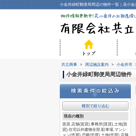
小金井緑町郵便局周辺の物件一覧｜花小金
共立商事
>
周辺施設案内
>
小金井市
小金井緑町郵便局周辺物件
種別で絞り込む
現在の種別
賃貸,店舗(賃貸),事務所(賃貸),土地(賃
貸),住宅以外建物全部,駐車場,マンシ
ョン(売買),戸建(売買),土地(売買),店舗