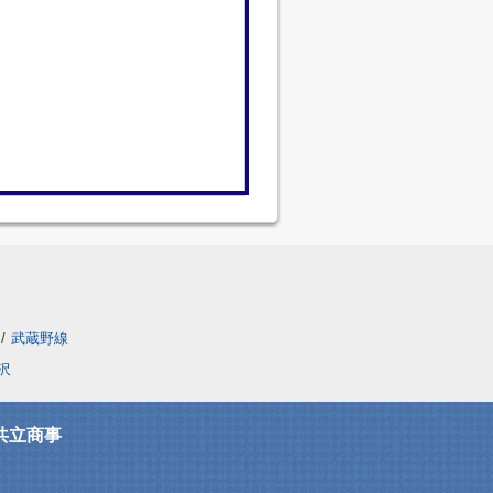
/
武蔵野線
沢
共立商事