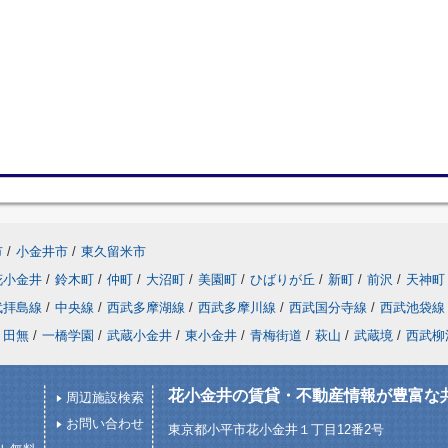
市
/
小金井市
/
東久留米市
花小金井
/
鈴木町
/
仲町
/
大沼町
/
美園町
/
ひばりが丘
/
新町
/
前沢
/
天神町
武拝島線
/
中央線
/
西武多摩湖線
/
西武多摩川線
/
西武国分寺線
/
西武池袋線
田無
/
一橋学園
/
武蔵小金井
/
東小金井
/
青梅街道
/
萩山
/
武蔵境
/
西武柳
花小金井の賃貸・不動産情報が豊富な
周辺施設検索
お問い合わせ
東京都小平市花小金井１丁目12番2号