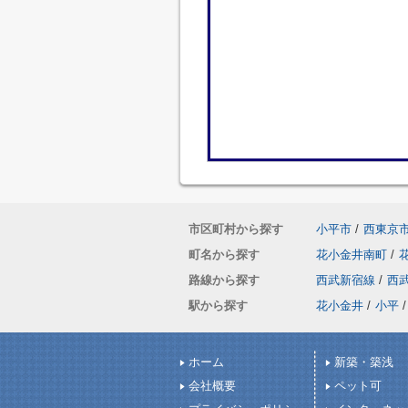
市区町村から探す
小平市
/
西東京
町名から探す
花小金井南町
/
路線から探す
西武新宿線
/
西
駅から探す
花小金井
/
小平
/
ホーム
新築・築浅
会社概要
ペット可