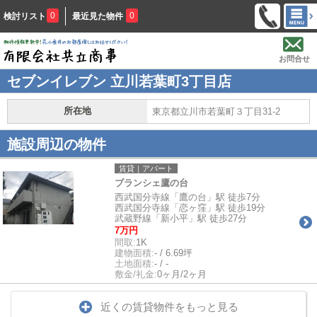
0
0
検討リスト
最近見た物件
お問合せ
セブンイレブン 立川若葉町3丁目店
所在地
東京都立川市若葉町３丁目31-2
施設周辺の物件
賃貸｜アパート
ブランシェ鷹の台
西武国分寺線「鷹の台」駅 徒歩7分
西武国分寺線「恋ヶ窪」駅 徒歩19分
武蔵野線「新小平」駅 徒歩27分
7万円
間取:
1K
建物面積:
- / 6.69坪
土地面積:
- / -
敷金/礼金:
0ヶ月/2ヶ月
近くの賃貸物件をもっと見る