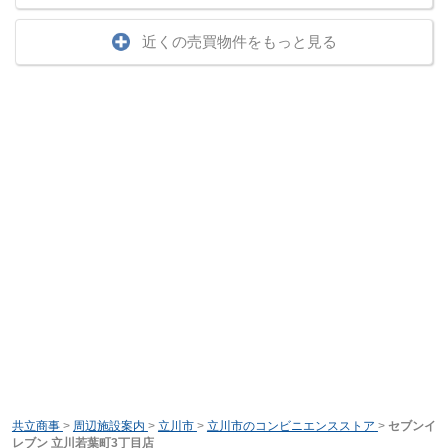
近くの売買物件をもっと見る
共立商事
>
周辺施設案内
>
立川市
>
立川市のコンビニエンスストア
>
セブンイ
レブン 立川若葉町3丁目店