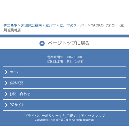
共立商事
>
周辺施設案内
>
立川市
>
立川市のスーパー
>
YAOKO(ヤオコー) 立
川若葉町店
ページトップに戻る
営業時間:10：00～18:00
定休日:水曜・第2、3火曜
ホーム
会社概要
お問い合わせ
PCサイト
プライバシーポリシー
利用規約
｜アクセスマップ
｜
Copyright(c) 有限会社共立商事 All rights reserved.