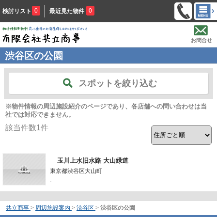
0
0
検討リスト
最近見た物件
お問合せ
渋谷区の公園
スポットを絞り込む
※物件情報の周辺施設紹介のページであり、各店舗への問い合わせは当
社では対応できません。
該当件数
1
件
玉川上水旧水路 大山緑道
東京都渋谷区大山町
-
共立商事
>
周辺施設案内
>
渋谷区
>
渋谷区の公園