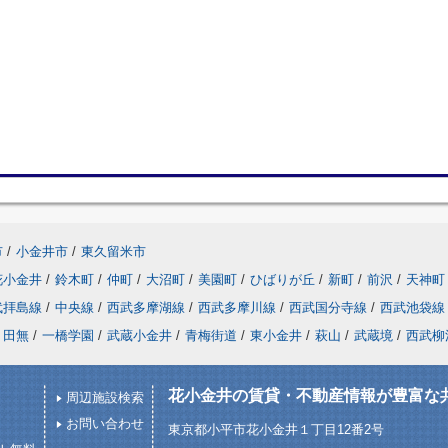
市
/
小金井市
/
東久留米市
花小金井
/
鈴木町
/
仲町
/
大沼町
/
美園町
/
ひばりが丘
/
新町
/
前沢
/
天神町
武拝島線
/
中央線
/
西武多摩湖線
/
西武多摩川線
/
西武国分寺線
/
西武池袋線
田無
/
一橋学園
/
武蔵小金井
/
青梅街道
/
東小金井
/
萩山
/
武蔵境
/
西武柳
花小金井の賃貸・不動産情報が豊富な
周辺施設検索
お問い合わせ
東京都小平市花小金井１丁目12番2号