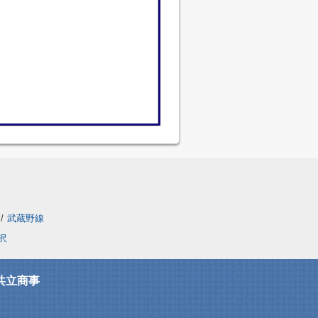
/
武蔵野線
沢
共立商事