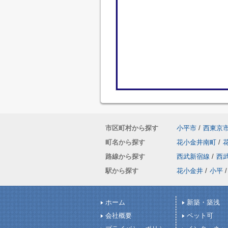
市区町村から探す
小平市
/
西東京
町名から探す
花小金井南町
/
路線から探す
西武新宿線
/
西
駅から探す
花小金井
/
小平
/
ホーム
新築・築浅
会社概要
ペット可