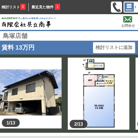
0
1
検討リスト
最近見た物件
お問合せ
鳥塚店舗
賃料
13
万円
検討リストに追加
1/13
2/13