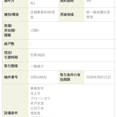
築年月
契約期間
3年
年)
店舗事務所/鉄骨
第一種低層住居
種別/構造
用途地域
造
専用
部屋/
所在階/
-/2階/-
階建
総戸数
-
現況/
空家/相談
引渡時期
取引態様
一般媒介
取引条件の有
物件番号
105518442
2026年08月21日
効期限
事務所可
法人可
プロパンガス
井戸水道
公共下水
設備条件
電気有