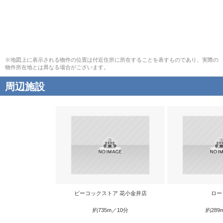
※地図上に表示される物件の位置は付近住所に所在することを表すものであり、実際の
物件所在地とは異なる場合がございます。
周辺施設
ピーコックストア 花小金井店
ロー
約735m／10分
約289