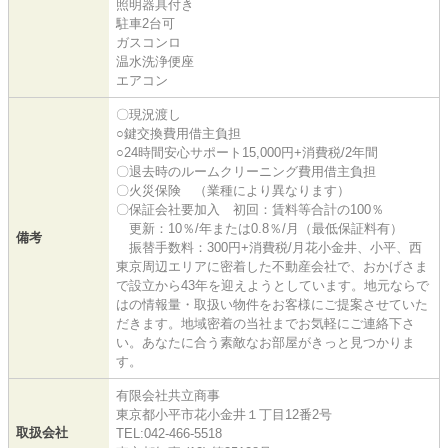
照明器具付き
駐車2台可
ガスコンロ
温水洗浄便座
エアコン
〇現況渡し
○鍵交換費用借主負担
○24時間安心サポート15,000円+消費税/2年間
〇退去時のルームクリーニング費用借主負担
〇火災保険 （業種により異なります）
〇保証会社要加入 初回：賃料等合計の100％
更新：10％/年または0.8％/月（最低保証料有）
備考
振替手数料：300円+消費税/月花小金井、小平、西
東京周辺エリアに密着した不動産会社で、おかげさま
で設立から43年を迎えようとしています。地元ならで
はの情報量・取扱い物件をお客様にご提案させていた
だきます。地域密着の当社までお気軽にご連絡下さ
い。あなたに合う素敵なお部屋がきっと見つかりま
す。
有限会社共立商事
東京都小平市花小金井１丁目12番2号
取扱会社
TEL:042-466-5518