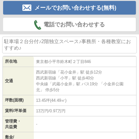
メールでお問い合わせする(無料)
電話でお問い合わせする
駐車場２台分付♪2階独立スペース♪事務所・各種教室にお
すすめ♪
所在地
東京都
小平市
鈴木町
２丁目846
西武新宿線
「
花小金井
」駅 徒歩12分
西武新宿線
「
小平
」駅 徒歩40分
交通
中央線
「
武蔵小金井
」駅 バス19分 「小金井公園
北」 停歩5分
坪数(面積)
13.45坪(44.49㎡)
賃料/坪単価
13万円/0.97万円
管理費・
-
共益費
敷金/