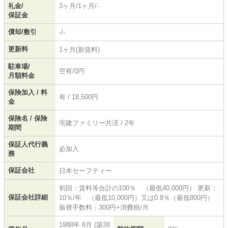
礼金/
3ヶ月/1ヶ月/-
保証金
償却/敷引
-/-
更新料
1ヶ月(新賃料)
駐車場/
空有/0円
月額料金
保険加入 / 料
有 / 18,500円
金
保険名 / 保険
宅建ファミリー共済 / 2年
期間
保証人代行義
必加入
務
保証会社
日本セーフティー
初回：賃料等合計の100％ （最低40,000円） 更新：
保証会社詳細
10％/年 （最低10,000円）又は0.8％（最低800円）
振替手数料：300円+消費税/月
1988年 8月 (築38