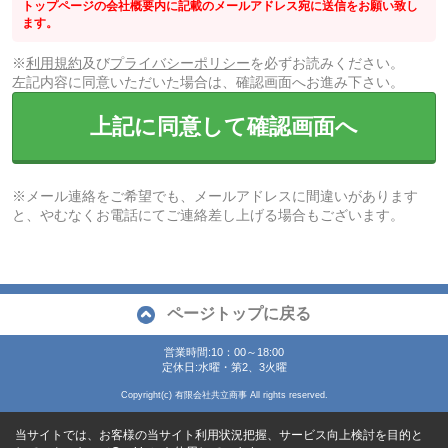
トップページの会社概要内に記載のメールアドレス宛に送信をお願い致し
ます。
※
利用規約
及び
プライバシーポリシー
を必ずお読みください。
左記内容に同意いただいた場合は、確認画面へお進み下さい。
上記に同意して確認画面へ
※メール連絡をご希望でも、メールアドレスに間違いがあります
と、やむなくお電話にてご連絡差し上げる場合もございます。
ページトップに戻る
営業時間:10：00～18:00
定休日:水曜・第2、3火曜
Copyright(c) 有限会社共立商事 All rights reserved.
当サイトでは、お客様の当サイト利用状況把握、サービス向上検討を目的と