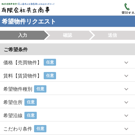
電話する
希望物件リクエスト
入力
確認
送信
ご希望条件
価格【売買物件】
任意
賃料【賃貸物件】
任意
希望物件種別
任意
希望住所
任意
希望沿線
任意
こだわり条件
任意