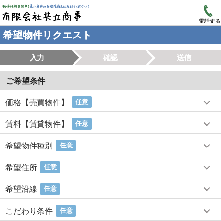
電話する
希望物件リクエスト
入力
確認
送信
ご希望条件
価格【売買物件】
任意
賃料【賃貸物件】
任意
希望物件種別
任意
希望住所
任意
希望沿線
任意
こだわり条件
任意