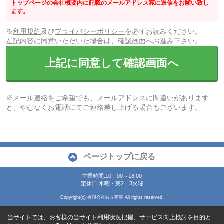
トップページの会社概要内に記載のメールアドレス宛に送信をお願い致し
ます。
※
利用規約
及び
プライバシーポリシー
を必ずお読みください。
左記内容に同意いただいた場合は、確認画面へお進み下さい。
上記に同意して確認画面へ
※メール連絡をご希望でも、メールアドレスに間違いがあります
と、やむなくお電話にてご連絡差し上げる場合もございます。
ページトップに戻る
営業時間:10：00～18:00
定休日:水曜・第2、3火曜
Copyright(c) 有限会社共立商事 All rights reserved.
当サイトでは、お客様の当サイト利用状況把握、サービス向上検討を目的と