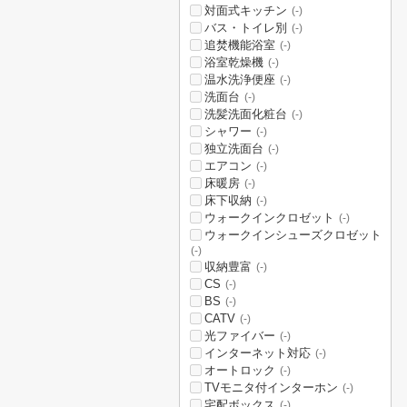
対面式キッチン
(-)
バス・トイレ別
(-)
追焚機能浴室
(-)
浴室乾燥機
(-)
温水洗浄便座
(-)
洗面台
(-)
洗髪洗面化粧台
(-)
シャワー
(-)
独立洗面台
(-)
エアコン
(-)
床暖房
(-)
床下収納
(-)
ウォークインクロゼット
(-)
ウォークインシューズクロゼット
(-)
収納豊富
(-)
CS
(-)
BS
(-)
CATV
(-)
光ファイバー
(-)
インターネット対応
(-)
オートロック
(-)
TVモニタ付インターホン
(-)
宅配ボックス
(-)