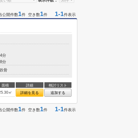
表示件数：
1
1
1-1
当公開件数
件 空き数
件
件表示
4分
8分
鉄骨
面積
詳細
検討リスト
25.30㎡
詳細を見る
追加する
1
1
1-1
当公開件数
件 空き数
件
件表示