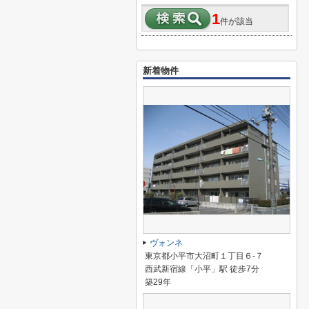
1
件が該当
新着物件
ヴォンネ
東京都小平市大沼町１丁目６-７
西武新宿線「小平」駅 徒歩7分
築29年