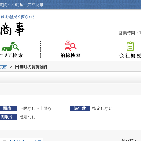
賃貸・不動産｜共立商事
営業時間：10
京市
>
田無町の賃貸物件
面積
下限なし～上限なし
築年数
指定しない
間取り
指定なし