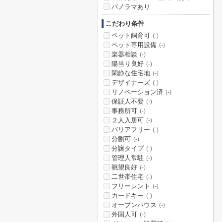
パノラマあり
こだわり条件
ペット飼育可
(-)
ペット専用設備
(-)
楽器相談
(-)
陽当り良好
(-)
閑静な住宅地
(-)
デザイナーズ
(-)
リノベーション済
(-)
保証人不要
(-)
事務所可
(-)
２人入居可
(-)
バリアフリー
(-)
分割可
(-)
分譲タイプ
(-)
管理人常駐
(-)
眺望良好
(-)
二世帯住宅
(-)
フリーレント
(-)
カードキー
(-)
オープンハウス
(-)
外国人可
(-)