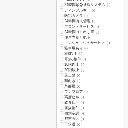
24時間緊急通報システム
(-)
ディンプルキー
(-)
防犯カメラ
(-)
24時間有人管理
(-)
フロントサービス
(-)
24時間ゴミ出し可
(-)
住戸内覧可能
(-)
コンシェルジュサービス
(-)
駐車場あり
(-)
2階以上
(-)
1階の物件
(-)
10階以上
(-)
20階以上
(-)
最上階
(-)
南向き
(-)
角部屋
(-)
ワンフロア
(-)
高層ビル
(-)
飲食店可
(-)
居抜物件
(-)
個別空調
(-)
都市ガス
(-)
下水道
(-)