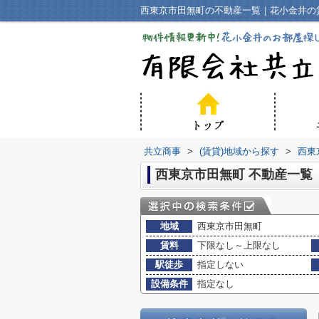
西東京市田無町の不動産一覧｜花小金井の
共立商事
>
(賃貸)地域から探す
>
西東
西東京市田無町 不動産一覧
地域
西東京市田無町
賃料
下限なし～上限なし
駅徒歩
指定しない
設備条件
指定なし