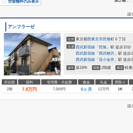
並び順：
空室物件のみ表示
該
アンフラーゼ
東京都
西東京市
田無町
６丁目
住所
交通
西武新宿線
「
田無
」駅 徒歩10分
西武新宿線
「
西武柳沢
」駅 徒歩2
西武新宿線
「
花小金井
」駅 徒歩2
築18年
2階建
軽量
築年
階数
構造
所在階
賃料
管理費・共益費
敷金
礼金
間取り
7.8
万円
0ヶ月
2階
7,000円
12万円
1K
該