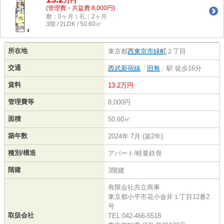
万
円
(管理費・共益費 8,000円)
敷：0ヶ月｜礼：2ヶ月
3階 / 2LDK / 50.60㎡
所在地
東京都
西東京市
緑町
２丁目
交通
西武新宿線
「
田無
」駅 徒歩16分
賃料
13.2万円
管理費等
8,000円
面積
50.60㎡
築年数
2024年 7月 (築2年)
種別/構造
アパート/軽量鉄骨
階建
3階建
有限会社共立商事
東京都小平市花小金井１丁目12番2
号
取扱会社
TEL:042-466-5518