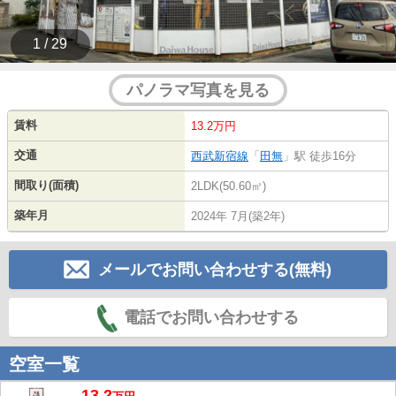
1 / 29
パノラマ写真を見る
賃料
13.2万円
交通
西武新宿線
「
田無
」駅 徒歩16分
間取り(面積)
2LDK(50.60㎡)
築年月
2024年 7月(築2年)
メールでお問い合わせする(無料)
電話でお問い合わせする
空室一覧
13.2