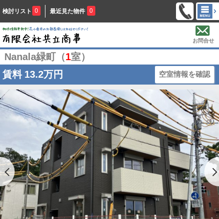
0
0
検討リスト
最近見た物件
お問合せ
Nanala緑町（
1
室）
賃料
13.2万円
空室情報を確認