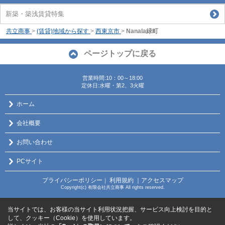
新築・築浅賃貸特集
共立商事
>
(賃貸)地域から探す
>
西東京市
>
Nanala緑町
ページトップに戻る
営業時間:10：00～18:00
定休日:水曜・第2、3火曜
ホーム
会社概要
お問い合わせ
PCサイト
プライバシーポリシー
利用規約
｜アクセスマップ
｜
Copyright(c) 有限会社共立商事 All rights reserved.
当サイトでは、お客様の当サイト利用状況把握、サービス向上検討を目的と
して、クッキー（Cookie）を使用しています。