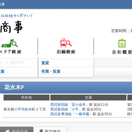
商事
営業時間：10
市
>
花水木F
賃貸
投資
売買・投資
花水木F
所在地
交通
西武新宿線
「
花小金井
」駅 徒歩11分
築
東京都
小平市
鈴木町
２丁目
西武新宿線
「
小平
」駅 徒歩30分
2
西武多摩湖線
「
一橋学園
」駅 徒歩35分
軽
物件情報
周辺施設