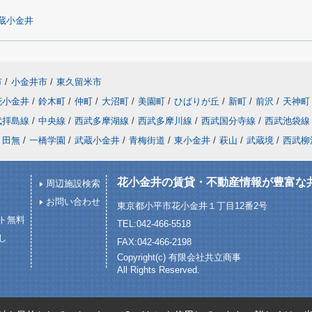
蔵小金井
市
/
小金井市
/
東久留米市
花小金井
/
鈴木町
/
仲町
/
大沼町
/
美園町
/
ひばりが丘
/
新町
/
前沢
/
天神町
武拝島線
/
中央線
/
西武多摩湖線
/
西武多摩川線
/
西武国分寺線
/
西武池袋線
田無
/
一橋学園
/
武蔵小金井
/
青梅街道
/
東小金井
/
萩山
/
武蔵境
/
西武柳
花小金井の賃貸・不動産情報が豊富な
周辺施設検索
お問い合わせ
東京都小平市花小金井１丁目12番2号
ト無料
TEL:042-466-5518
し
FAX:042-466-2198
Copyright(c) 有限会社共立商事
All Rights Reserved.