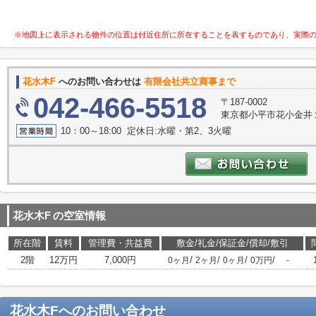
※地図上に表示される物件の位置は付近住所に所在することを表すものであり、実際
花水木F
へのお問い合わせは
有限会社共立商事まで
042-466-5518
〒187-0002
東京都小平市花小金井１
10：00～18:00 定休日:水曜・第2、3火曜
花水木F
の空室情報
所在階
賃料
管理費・共益費
敷金/礼金/保証金/償却/敷引
2階
12万円
7,000円
/
/
/
/
0ヶ月
2ヶ月
0ヶ月
0万円
-
花水木F
へのお問い合わせ