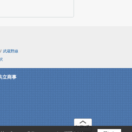
/
武蔵野線
沢
共立商事