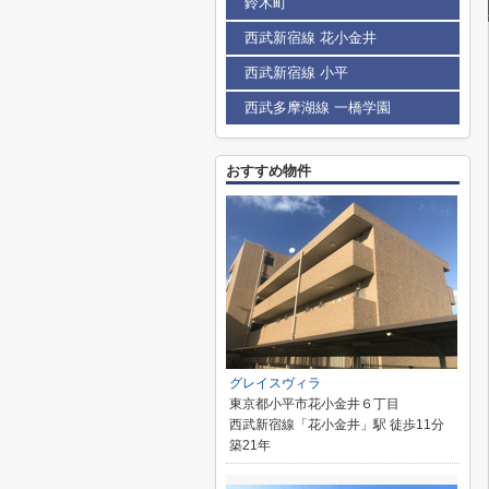
鈴木町
西武新宿線 花小金井
西武新宿線 小平
西武多摩湖線 一橋学園
おすすめ物件
グレイスヴィラ
東京都小平市花小金井６丁目
西武新宿線「花小金井」駅 徒歩11分
築21年