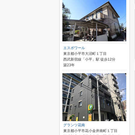
エスポワール
東京都小平市大沼町１丁目
西武新宿線「小平」駅 徒歩12分
築23年
グランツ花南
東京都小平市花小金井南町１丁目