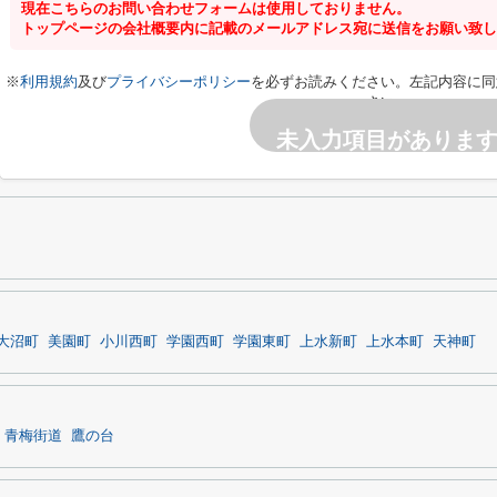
現在こちらのお問い合わせフォームは使用しておりません。
トップページの会社概要内に記載のメールアドレス宛に送信をお願い致し
※
利用規約
及び
プライバシーポリシー
を必ずお読みください。左記内容に同
さい。
未入力項目がありま
大沼町
美園町
小川西町
学園西町
学園東町
上水新町
上水本町
天神町
青梅街道
鷹の台