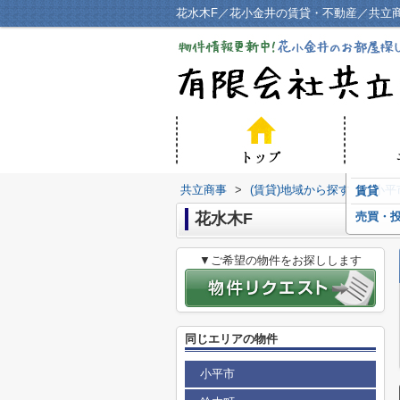
花水木F／花小金井の賃貸・不動産／共立
共立商事
>
(賃貸)地域から探す
>
小平
賃貸
花水木F
売買・
▼ご希望の物件をお探しします
同じエリアの物件
小平市