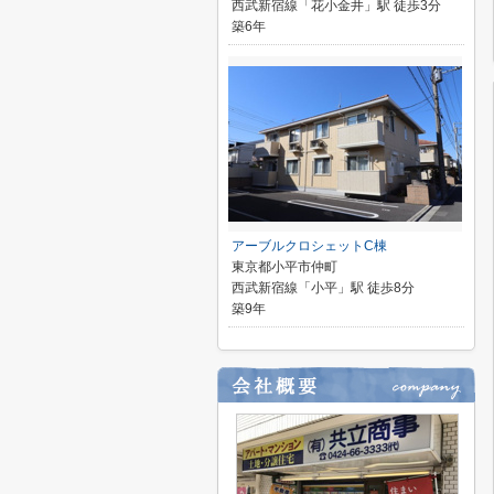
西武新宿線「花小金井」駅 徒歩3分
築6年
アーブルクロシェットC棟
東京都小平市仲町
西武新宿線「小平」駅 徒歩8分
築9年