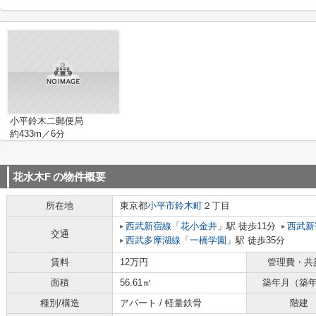
小平鈴木二郵便局
約433m／6分
花水木F
の物件概要
所在地
東京都
小平市
鈴木町
２丁目
西武新宿線
「
花小金井
」駅 徒歩11分
西武新
交通
西武多摩湖線
「
一橋学園
」駅 徒歩35分
賃料
12万円
管理費・共
面積
56.61㎡
築年月（築
種別/構造
アパート / 軽量鉄骨
階建