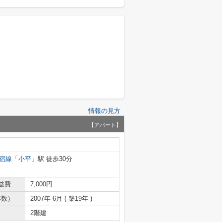
情報の見方
【アパート】
宿線
「
小平
」駅 徒歩30分
益費
7,000円
年数）
2007年 6月 ( 築19年 )
2階建