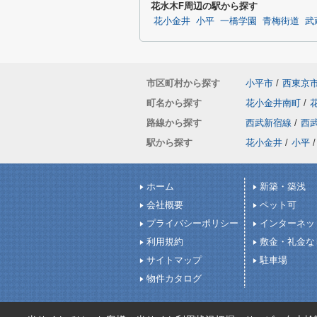
花水木F周辺の駅から探す
花小金井
小平
一橋学園
青梅街道
武
市区町村から探す
小平市
/
西東京
町名から探す
花小金井南町
/
路線から探す
西武新宿線
/
西
駅から探す
花小金井
/
小平
/
ホーム
新築・築浅
会社概要
ペット可
プライバシーポリシー
インターネッ
利用規約
敷金・礼金な
サイトマップ
駐車場
物件カタログ