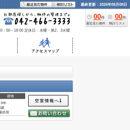
最終更新：2026年08月08日
00
00
件
件
最近見た物件
検討リスト
：00～18:00
定休日：水曜・第2、3火曜
建物
空室情報へ
19年
階建
量鉄骨