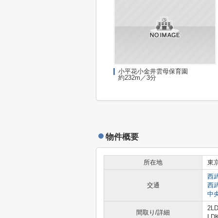
小平花小金井雲母保育園
約232m／3分
物件概要
所在地
東
西
交通
西
中
2L
間取り/詳細
LD