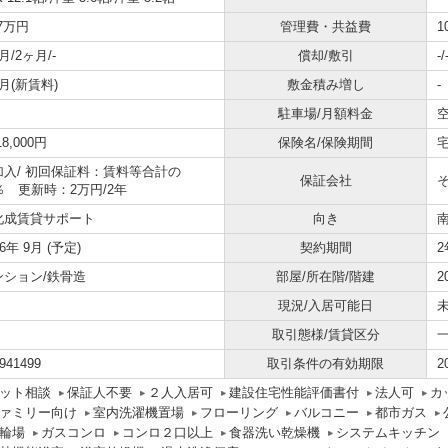
.7万円
管理費・共益費
1
月/2ヶ月/-
償却/敷引
-/
月(新賃料)
敷金積み増し
-
駐車場/月額料金
空
18,000円
保険名/保険期間
加入/
初回保証料：賃料等合計の
保証会社
％ 更新時：2万円/2年
化成賃貸サポート
向き
26年 9月 (予定)
契約期間
2
ンション/鉄骨造
部屋/所在階/階建
2
現況/入居可能日
未
取引態様/賃貸区分
941499
取引条件の有効期限
2
ット相談
保証人不要
２人入居可
建設住宅性能評価書付
法人可
カ
ァミリー向け
室内洗濯機置場
フローリング
バルコニー
都市ガス
輪場
ガスコンロ
コンロ２口以上
食器洗い乾燥機
システムキッチン