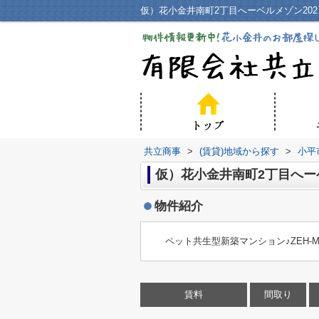
共立商事
>
(賃貸)地域から探す
>
小平
仮）花小金井南町2丁目へーベ
物件紹介
ペット共生型新築マンション♪ZEH-
賃料
間取り