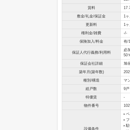
賃料
17
敷金/礼金/保証金
1ヶ
更新料
1ヶ
権利金/雑費
-/-
保険加入/料金
有/
必
保証人代行義務/利用料
50
保証会社詳細
旭
築年月(築年数)
20
種別/構造
マ
総戸数
9戸
特優賃
-
物件番号
102
ペ
フ
駐
設備条件