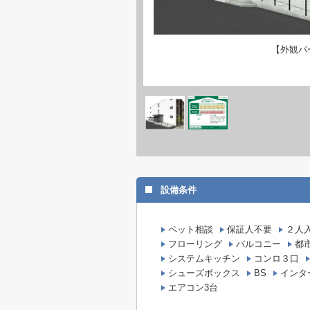
【外観パ
設備条件
ペット相談
保証人不要
２人
フローリング
バルコニー
都
システムキッチン
コンロ３口
シューズボックス
BS
インタ
エアコン3台