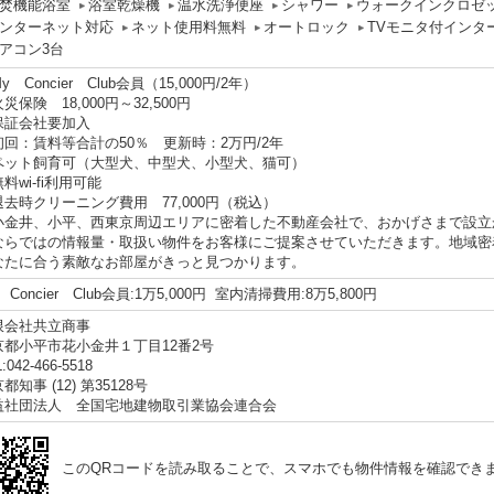
焚機能浴室
浴室乾燥機
温水洗浄便座
シャワー
ウォークインクロゼ
ンターネット対応
ネット使用料無料
オートロック
TVモニタ付インタ
アコン3台
y Concier Club会員（15,000円/2年）
災保険 18,000円～32,500円
保証会社要加入
回：賃料等合計の50％ 更新時：2万円/2年
ペット飼育可（大型犬、中型犬、小型犬、猫可）
料wi-fi利用可能
退去時クリーニング費用 77,000円（税込）
小金井、小平、西東京周辺エリアに密着した不動産会社で、おかげさまで設立
ならではの情報量・取扱い物件をお客様にご提案させていただきます。地域密
なたに合う素敵なお部屋がきっと見つかります。
 Concier Club会員:1万5,000円 室内清掃費用:8万5,800円
限会社共立商事
京都小平市花小金井１丁目12番2号
:042-466-5518
都知事 (12) 第35128号
益社団法人 全国宅地建物取引業協会連合会
このQRコードを読み取ることで、スマホでも物件情報を確認でき