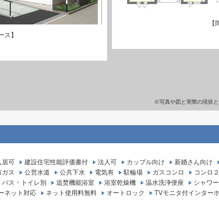
【
ース】
※写真や図と実際の現状と
入居可
建設住宅性能評価書付
法人可
カップル向け
新婚さん向け
市ガス
公営水道
公共下水
電気有
駐輪場
ガスコンロ
コンロ
バス・トイレ別
追焚機能浴室
浴室乾燥機
温水洗浄便座
シャワー
ーネット対応
ネット使用料無料
オートロック
TVモニタ付インター