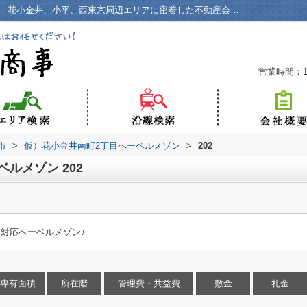
仮）花小金井南町2丁目へーベルメゾン202｜花小金井、小平、西東京周辺エリアに密着した不動産会社で、おかげさまで設立から43年を迎えようとしています。地元ならではの情報量・取扱い物件をお客様にご提案させていただきます。地域密着の当社までお気軽にご連絡下さい。あなたに合う素敵なお部屋がきっと見つかります。｜花小金井の賃貸・不動産｜共立商事
営業時間：10
市
>
仮）花小金井南町2丁目へーベルメゾン
>
202
ルメゾン 202
M対応へーベルメゾン♪
専有面積
所在階
管理費・共益費
敷金
礼金