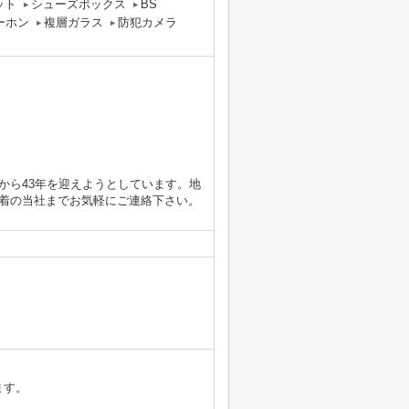
ット
シューズボックス
BS
ーホン
複層ガラス
防犯カメラ
から43年を迎えようとしています。地
着の当社までお気軽にご連絡下さい。
ます。