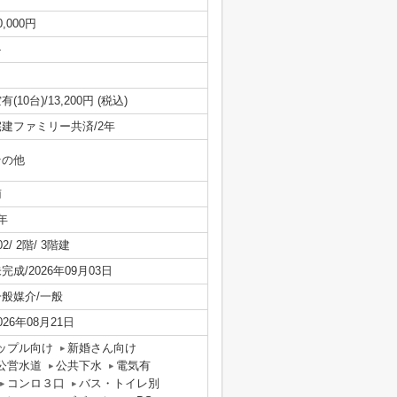
0,000円
-
有(10台)/13,200円 (税込)
宅建ファミリー共済/2年
その他
南
年
02/ 2階/ 3階建
完成/2026年09月03日
一般媒介/一般
026年08月21日
ップル向け
新婚さん向け
公営水道
公共下水
電気有
コンロ３口
バス・トイレ別