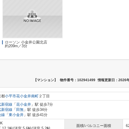
ローソン 小金井公園北店
約209m／3分
【マンション】
物件番号：102941499
情報更新日：2026年
京都
小平市
花小金井南町
２丁目
武新宿線
「
花小金井
」駅 徒歩7分
武新宿線
「
田無
」駅 徒歩34分
央線
「
東小金井
」駅 徒歩41分
DK
面積/バルコニー面積
6
K 12.1帖
/
洋室 5.6帖
/
洋室 5.2帖