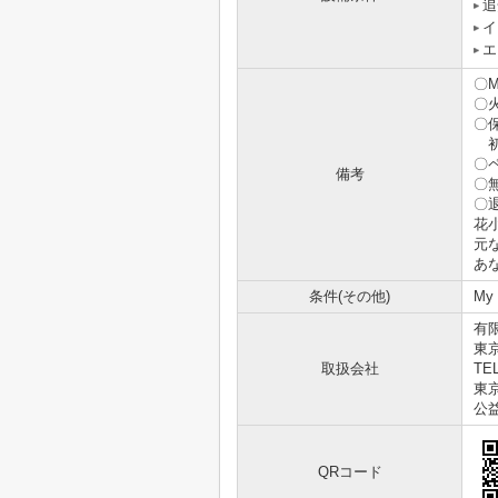
追
イ
エ
〇M
〇火
〇
初
〇
備考
〇無
〇
花
元
あ
条件(その他)
My
有
東
取扱会社
TEL
東京
公
QRコード