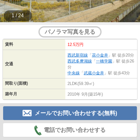
1 / 24
パノラマ写真を見る
賃料
12.5万円
西武新宿線
「
花小金井
」駅 徒歩20分
西武多摩湖線
「
一橋学園
」駅 徒歩26
交通
分
中央線
「
武蔵小金井
」駅 徒歩43分
間取り(面積)
2LDK(59.39㎡)
築年月
2010年 9月(築15年)
メールでお問い合わせする(無料)
電話でお問い合わせする