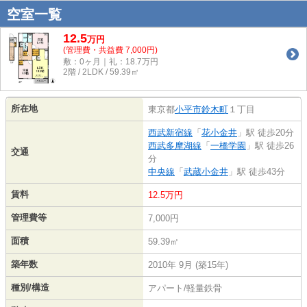
空室一覧
12.5
万
円
(管理費・共益費 7,000円)
敷：0ヶ月｜礼：18.7万円
2階 / 2LDK / 59.39㎡
所在地
東京都
小平市
鈴木町
１丁目
西武新宿線
「
花小金井
」駅 徒歩20分
西武多摩湖線
「
一橋学園
」駅 徒歩26
交通
分
中央線
「
武蔵小金井
」駅 徒歩43分
賃料
12.5万円
管理費等
7,000円
面積
59.39㎡
築年数
2010年 9月 (築15年)
種別/構造
アパート/軽量鉄骨