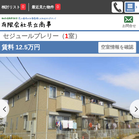
0
0
検討リスト
最近見た物件
お問合せ
セジュールプレリー（
1
室）
賃料
12.5万円
空室情報を確認