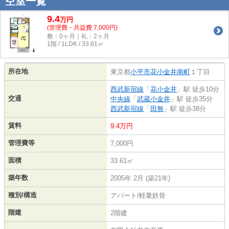
空室一覧
9.4
万
円
(管理費・共益費 7,000円)
敷：0ヶ月｜礼：2ヶ月
1階 / 1LDK / 33.61㎡
所在地
東京都
小平市
花小金井南町
１丁目
西武新宿線
「
花小金井
」駅 徒歩10分
交通
中央線
「
武蔵小金井
」駅 徒歩35分
西武新宿線
「
田無
」駅 徒歩38分
賃料
9.4万円
管理費等
7,000円
面積
33.61㎡
築年数
2005年 2月 (築21年)
種別/構造
アパート/軽量鉄骨
階建
2階建