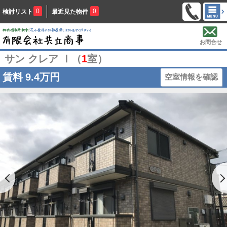
0
0
検討リスト
最近見た物件
お問合せ
サン クレア Ⅰ（
1
室）
賃料
9.4万円
空室情報を確認