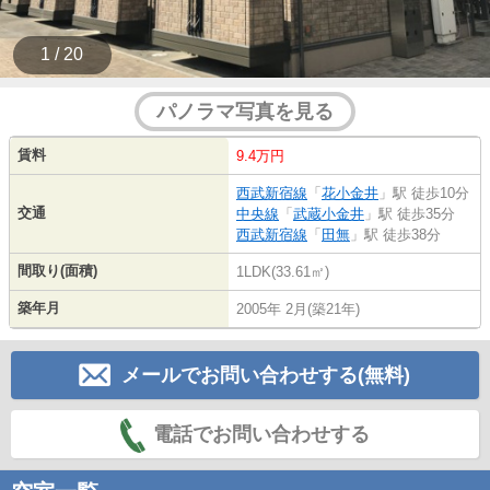
1 / 20
パノラマ写真を見る
賃料
9.4万円
西武新宿線
「
花小金井
」駅 徒歩10分
交通
中央線
「
武蔵小金井
」駅 徒歩35分
西武新宿線
「
田無
」駅 徒歩38分
間取り(面積)
1LDK(33.61㎡)
築年月
2005年 2月(築21年)
メールでお問い合わせする(無料)
電話でお問い合わせする